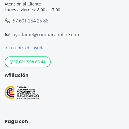
Seguro de Viaje Cruceros
Atención al Cliente
Lunes a viernes: 8:00 a 17:00
SOAT
Seguro de Viaje Europa
57 601 254 25 86
Tarjeta de Crédito
Seguro de Viaje España
ayudame@comparaonline.com
Crédito de Vehículo
Seguro de Viaje Estados Unidos
ir la centro de ayuda
Crédito Hipotecario
Otros destinos populares
Crédito de Consumo
57 601 508 85 44
Cuenta de ahorro
Afiliación
Seguro para Motos
Paga con