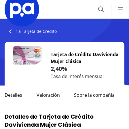
Seguros
Ir a Tarjeta de Crédito
VEHÍCULOS
Productos financieros
Tarjeta de Crédito Davivienda
Seguro Todo Riesgo
Mujer Clásica
CRÉDITOS
Blog
2,40%
SOAT
Crédito Hipotecario
Tasa de interés mensual
CATEGORÍAS
Seguro Obligatorio de Accidentes de Tránsito
IR AL CENTRO DE AYUDA
Crédito de Vehículo
Autos
Detalles
Valoración
Sobre la compañía
Seguro para Motos
Credito de Consumo
Viajes
VIAJES
Detalles de Tarjeta de Crédito
TARJETAS
Seguro de Viaje
Finanzas
Davivienda Mujer Clásica