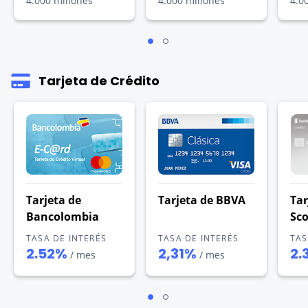
4.000 millones
4.000 millones
4.0
Tarjeta de Crédito
Tarjeta de
Tarjeta de BBVA
Tar
Bancolombia
Sc
TASA DE INTERÉS
TASA DE INTERÉS
TAS
2.52%
2,31%
2.
/ mes
/ mes