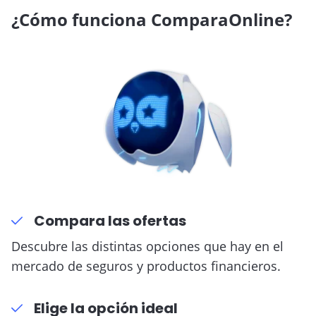
Crédito de Vehículo
¿Cómo funciona ComparaOnline?
VER BLOG
Cuenta de Ahorro
Seguro de Vida
Compara las ofertas
Descubre las distintas opciones que hay en el
mercado de seguros y productos financieros.
Elige la opción ideal