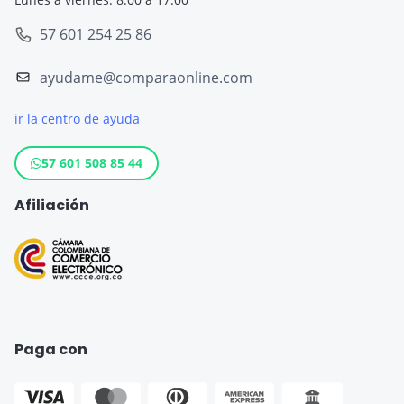
SOAT
Seguro de Viaje Europa
57 601 254 25 86
Tarjeta de Crédito
Seguro de Viaje España
ayudame@comparaonline.com
Crédito de Vehículo
Seguro de Viaje Estados Unidos
ir la centro de ayuda
Crédito Hipotecario
Otros destinos populares
Crédito de Consumo
57 601 508 85 44
Cuenta de ahorro
Afiliación
Seguro para Motos
Paga con