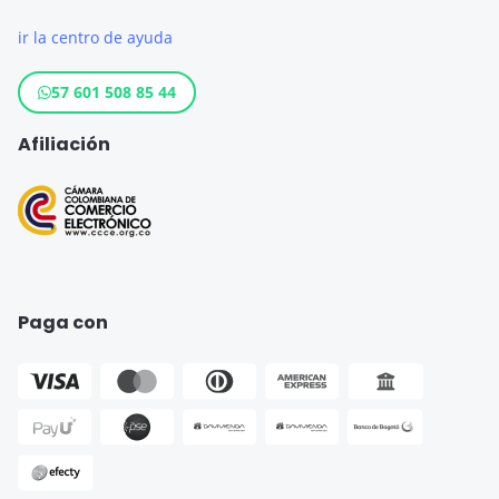
Seguro de Viaje Estados Unidos
ir la centro de ayuda
Crédito Hipotecario
Otros destinos populares
Crédito de Consumo
57 601 508 85 44
Cuenta de ahorro
Afiliación
Seguro para Motos
Paga con