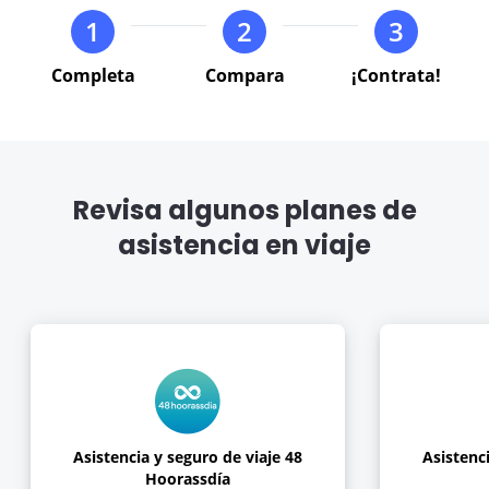
the
the
1
2
3
keyboard
keyboard
VER BLOG
shortcuts
shortcuts
Completa
Compara
¡Contrata!
for
for
changing
changing
dates.
dates.
Revisa algunos planes de
asistencia en viaje
Asistencia y seguro de viaje 48
Asistenci
Hoorassdía