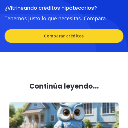
¿Vitrineando créditos hipotecarios?
Tenemos justo lo que necesitas. Compara
Comparar créditos
Continúa leyendo...