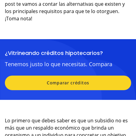
post te vamos a contar las alternativas que existen y
VER BLOG
los principales requisitos para que te lo otorguen.
¡Toma nota!
¿Vitrineando créditos hipotecarios?
Tenemos justo lo que necesitas. Compara
Comparar créditos
Lo primero que debes saber es que un subsidio no es
más que un respaldo económico que brinda un
organismo a un individuo para concretar un objetivo