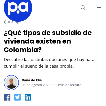
Seguros
Ir a Tip
¿Qué tipos de subsidio de
VEHÍCULOS
Productos financieros
vivienda existen en
Seguro Todo Riesgo
Colombia?
CRÉDITOS
Blog
SOAT
Descubre las distintas opciones que hay para
Crédito Hipotecario
CATEGORÍAS
cumplir el sueño de la casa propia.
Seguro Obligatorio de Accidentes de Tránsito
IR AL CENTRO DE AYUDA
Crédito de Vehículo
Autos
Seguro para Motos
Dana de Elia
08 de agosto 2023
•
5 min de lectura
Credito de Consumo
Viajes
VIAJES
TARJETAS
Seguro de Viaje
Finanzas