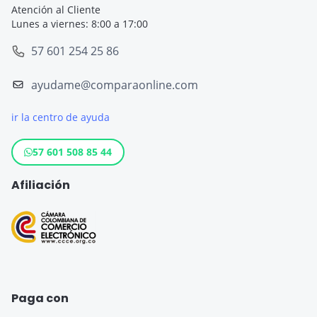
Seguro de Viaje Cruceros
Atención al Cliente
Lunes a viernes: 8:00 a 17:00
SOAT
Seguro de Viaje Europa
57 601 254 25 86
Tarjeta de Crédito
Seguro de Viaje España
ayudame@comparaonline.com
Crédito de Vehículo
Seguro de Viaje Estados Unidos
ir la centro de ayuda
Crédito Hipotecario
Otros destinos populares
Crédito de Consumo
57 601 508 85 44
Cuenta de ahorro
Afiliación
Seguro para Motos
Paga con