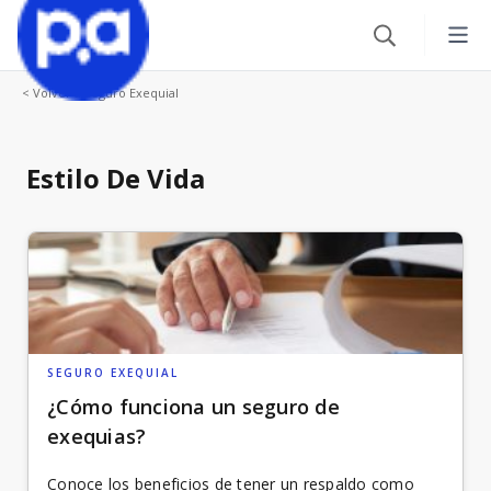
< Volver a Seguro Exequial
Seguros
Productos financieros
VEHÍCULOS
Estilo De Vida
Seguro Todo Riesgo
Blog
CRÉDITOS
SOAT
Crédito Hipotecario
CATEGORÍAS
Seguro Obligatorio de Accidentes de Tránsito
IR AL CENTRO DE AYUDA
Crédito de Vehículo
Autos
Seguro para Motos
SEGURO EXEQUIAL
Credito de Consumo
¿Cómo funciona un seguro de
Viajes
VIAJES
exequias?
TARJETAS
Seguro de Viaje
Finanzas
Conoce los beneficios de tener un respaldo como