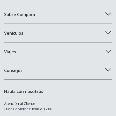
Sobre Compara
Quiénes somos
Vehículos
Trabaja con nosotros
Compañías de seguros
Viajes
Blog
Seguro cobertura full
Aseguradoras de viajes
Consejos
Seguro cobertura básica
Seguro de Viaje para Estudiantes
Seguro Todo Riesgo
Seguro de Viaje para Embarazadas
Habla con nosotros
Seguro de Viaje
Seguro de Viaje Cruceros
Atención al Cliente
SOAT
Lunes a viernes: 8:00 a 17:00
Seguro de Viaje Europa