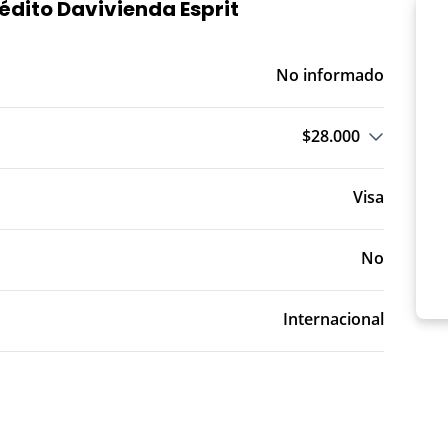
rédito Davivienda Esprit
No informado
$28.000
o T.A.: Trimestre Anticipado
Visa
No
Internacional