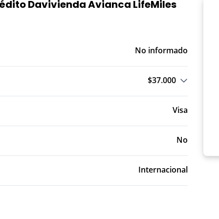
rédito Davivienda Avianca LifeMiles
No informado
$37.000
o T.A.: Trimestre Anticipado
Visa
No
Internacional