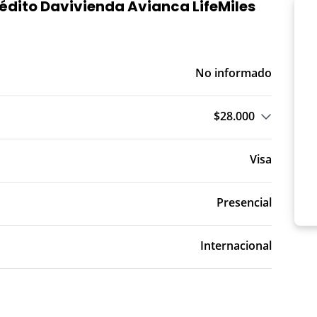
rédito Davivienda Avianca LifeMiles
No informado
$28.000
o T.A.: Trimestre Anticipado
Visa
Presencial
Internacional