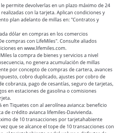
 le permite devolverlas en un plazo máximo de 24
ealizadas con la tarjeta. Aplican condiciones y
nto plan adelanto de millas en: "Contratos y
cada dólar en compras en los comercios
De compras con LifeMiles". Consulte aliados
diciones en www.lifemiles.com.
Miles la compra de bienes y servicios a nivel
onsecuencia, no genera acumulación de millas
dente por concepto de compras de cartera, avances
impuesto, cobro duplicado, ajustes por cobro de
e cobranza, pago de cesantías, seguro de tarjetas,
gos en estaciones de gasolina o comisiones
rjeta.
n Tiquetes con al aerolínea avianca: beneficio
a de crédito avianca lifemiles-Davivienda.
áximo de 10 transacciones por tarjetahabiente
 vez que se alcance el tope de 10 transacciones con