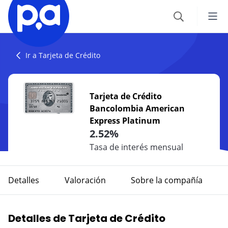
Seguros
Ir a Tarjeta de Crédito
VEHÍCULOS
Productos financieros
Tarjeta de Crédito
Seguro Todo Riesgo
Bancolombia American
CRÉDITOS
Blog
Express Platinum
SOAT
Crédito Hipotecario
2.52%
CATEGORÍAS
Seguro Obligatorio de Accidentes de Tránsito
IR AL CENTRO DE AYUDA
Tasa de interés mensual
Crédito de Vehículo
Autos
Seguro para Motos
Detalles
Valoración
Sobre la compañía
Credito de Consumo
Viajes
VIAJES
TARJETAS
Seguro de Viaje
Detalles de Tarjeta de Crédito
Finanzas