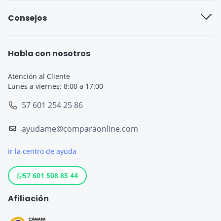
Aseguradoras de viajes
Consejos
Seguro cobertura básica
Seguro de Viaje para Estudiantes
Seguro Todo Riesgo
Seguro de Viaje para Embarazadas
Habla con nosotros
Seguro de Viaje
Seguro de Viaje Cruceros
Atención al Cliente
Lunes a viernes: 8:00 a 17:00
SOAT
Seguro de Viaje Europa
57 601 254 25 86
Tarjeta de Crédito
Seguro de Viaje España
ayudame@comparaonline.com
Crédito de Vehículo
Seguro de Viaje Estados Unidos
ir la centro de ayuda
Crédito Hipotecario
Otros destinos populares
Crédito de Consumo
57 601 508 85 44
Cuenta de ahorro
Afiliación
Seguro para Motos