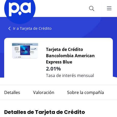
Seguros
Ir a Tarjeta de Crédito
VEHÍCULOS
Productos financieros
Tarjeta de Crédito
Seguro Todo Riesgo
Bancolombia American
CRÉDITOS
Blog
Express Blue
SOAT
Crédito Hipotecario
2.01%
CATEGORÍAS
Seguro Obligatorio de Accidentes de Tránsito
IR AL CENTRO DE AYUDA
Tasa de interés mensual
Crédito de Vehículo
Autos
Seguro para Motos
Detalles
Valoración
Sobre la compañía
Credito de Consumo
Viajes
VIAJES
TARJETAS
Seguro de Viaje
Detalles de Tarjeta de Crédito
Finanzas