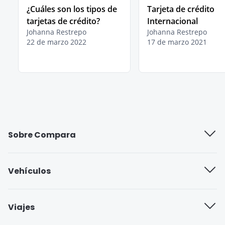
¿Cuáles son los tipos de
Tarjeta de crédito
tarjetas de crédito?
Internacional
Johanna Restrepo
Johanna Restrepo
22 de marzo 2022
17 de marzo 2021
Sobre Compara
Quiénes somos
Vehículos
Trabaja con nosotros
Compañías de seguros
Viajes
Blog
Seguro cobertura full