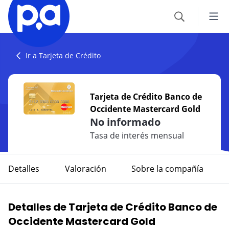
Seguros
Ir a Tarjeta de Crédito
VEHÍCULOS
Productos financieros
Tarjeta de Crédito Banco de
Seguro Todo Riesgo
Occidente Mastercard Gold
CRÉDITOS
Blog
No informado
SOAT
Crédito Hipotecario
Tasa de interés mensual
CATEGORÍAS
Seguro Obligatorio de Accidentes de Tránsito
IR AL CENTRO DE AYUDA
Crédito de Vehículo
Autos
Detalles
Valoración
Sobre la compañía
Seguro para Motos
Credito de Consumo
Viajes
VIAJES
Detalles de Tarjeta de Crédito Banco de
TARJETAS
Seguro de Viaje
Finanzas
Occidente Mastercard Gold