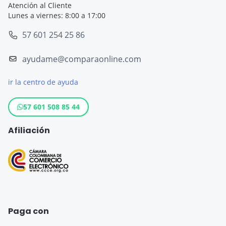
Seguro de Viaje Cruceros
Atención al Cliente
Lunes a viernes: 8:00 a 17:00
SOAT
Seguro de Viaje Europa
57 601 254 25 86
Tarjeta de Crédito
Seguro de Viaje España
ayudame@comparaonline.com
Crédito de Vehículo
Seguro de Viaje Estados Unidos
ir la centro de ayuda
Crédito Hipotecario
Otros destinos populares
Crédito de Consumo
57 601 508 85 44
Cuenta de ahorro
Afiliación
Seguro para Motos
Paga con