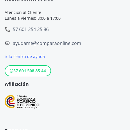
Seguro de Viaje
Seguro de Viaje Cruceros
Atención al Cliente
Lunes a viernes: 8:00 a 17:00
SOAT
Seguro de Viaje Europa
57 601 254 25 86
Tarjeta de Crédito
Seguro de Viaje España
ayudame@comparaonline.com
Crédito de Vehículo
Seguro de Viaje Estados Unidos
ir la centro de ayuda
Crédito Hipotecario
Otros destinos populares
Crédito de Consumo
57 601 508 85 44
Cuenta de ahorro
Afiliación
Seguro para Motos