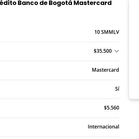
Crédito Banco de Bogotá Mastercard
10 SMMLV
$35.500
o T.A.: Trimestre Anticipado
Mastercard
Sí
$5.560
Internacional