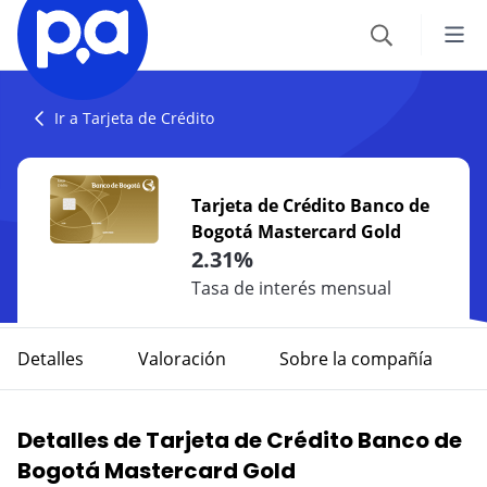
Seguros
Ir a Tarjeta de Crédito
VEHÍCULOS
Productos financieros
Tarjeta de Crédito Banco de
Seguro Todo Riesgo
Bogotá Mastercard Gold
CRÉDITOS
Blog
2.31%
SOAT
Crédito Hipotecario
Tasa de interés mensual
CATEGORÍAS
Seguro Obligatorio de Accidentes de Tránsito
IR AL CENTRO DE AYUDA
Crédito de Vehículo
Autos
Detalles
Valoración
Sobre la compañía
Seguro para Motos
Credito de Consumo
Viajes
VIAJES
Detalles de Tarjeta de Crédito Banco de
TARJETAS
Seguro de Viaje
Finanzas
Bogotá Mastercard Gold