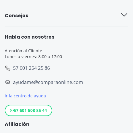
Seguro cobertura full
Aseguradoras de viajes
Consejos
Seguro cobertura básica
Seguro de Viaje para Estudiantes
Seguro Todo Riesgo
Seguro de Viaje para Embarazadas
Habla con nosotros
Seguro de Viaje
Seguro de Viaje Cruceros
Atención al Cliente
Lunes a viernes: 8:00 a 17:00
SOAT
Seguro de Viaje Europa
57 601 254 25 86
Tarjeta de Crédito
Seguro de Viaje España
ayudame@comparaonline.com
Crédito de Vehículo
Seguro de Viaje Estados Unidos
ir la centro de ayuda
Crédito Hipotecario
Otros destinos populares
Crédito de Consumo
57 601 508 85 44
Cuenta de ahorro
Afiliación