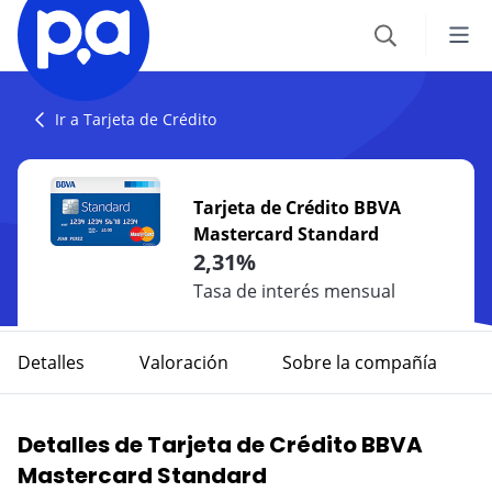
Seguros
Ir a Tarjeta de Crédito
VEHÍCULOS
Productos financieros
Tarjeta de Crédito BBVA
Seguro Todo Riesgo
Mastercard Standard
CRÉDITOS
Blog
2,31%
SOAT
Crédito Hipotecario
Tasa de interés mensual
CATEGORÍAS
Seguro Obligatorio de Accidentes de Tránsito
IR AL CENTRO DE AYUDA
Crédito de Vehículo
Autos
Detalles
Valoración
Sobre la compañía
Seguro para Motos
Credito de Consumo
Viajes
VIAJES
Detalles de Tarjeta de Crédito BBVA
TARJETAS
Seguro de Viaje
Finanzas
Mastercard Standard