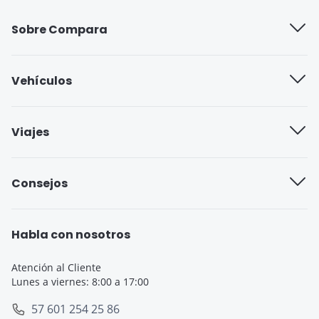
Sobre Compara
Quiénes somos
Vehículos
Trabaja con nosotros
Compañías de seguros
Viajes
Blog
Seguro cobertura full
Aseguradoras de viajes
Consejos
Seguro cobertura básica
Seguro de Viaje para Estudiantes
Seguro Todo Riesgo
Seguro de Viaje para Embarazadas
Habla con nosotros
Seguro de Viaje
Seguro de Viaje Cruceros
Atención al Cliente
Lunes a viernes: 8:00 a 17:00
SOAT
Seguro de Viaje Europa
57 601 254 25 86
Tarjeta de Crédito