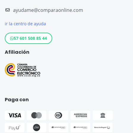
Seguro de Viaje España
ayudame@comparaonline.com
Crédito de Vehículo
Seguro de Viaje Estados Unidos
ir la centro de ayuda
Crédito Hipotecario
Otros destinos populares
Crédito de Consumo
57 601 508 85 44
Cuenta de ahorro
Afiliación
Seguro para Motos
Paga con