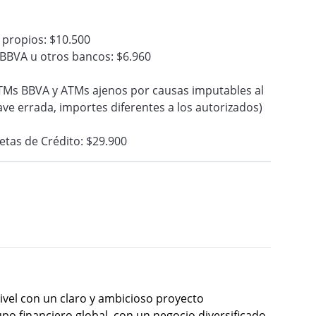
 propios: $10.500
a BBVA u otros bancos: $6.960
TMs BBVA y ATMs ajenos por causas imputables al
lave errada, importes diferentes a los autorizados)
etas de Crédito: $29.900
ivel con un claro y ambicioso proyecto
po financiero global, con un negocio diversificado