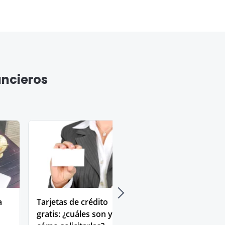
ancieros
a
Tarjetas de crédito
Tarjeta Visa: ¿cuá
gratis: ¿cuáles son y
los beneficios y 