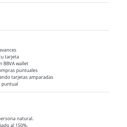
 avances
tu tarjeta
en BBVA wallet
 compras puntuales
tando tarjetas amparadas
 puntual
persona natural.
iado al 150%.