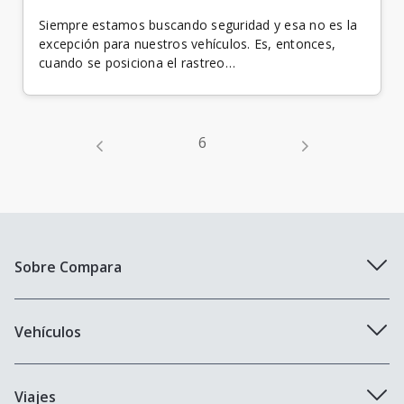
Siempre estamos buscando seguridad y esa no es la
excepción para nuestros vehículos. Es, entonces,
cuando se posiciona el rastreo…
navegación
6
Sobre Compara
Quiénes somos
Vehículos
Trabaja con nosotros
Compañías de seguros
Viajes
Blog