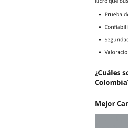
lucro que bus
Prueba d
Confiabil
Segurida
Valoraci
¿Cuáles s
Colombia
Mejor Car