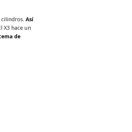
 cilindros.
Así
l X3 hace un
stema de