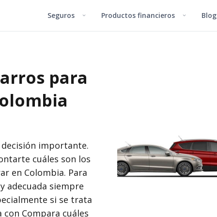
Seguros
Productos financieros
Blog
AS
VIDA Y SALUD
CUENTAS
INFÓRMATE
INFÓRMAT
INFÓRMAT
arros para
s
Seguro de Vida
Cuenta de Ahorro
¿Qué son y para qu
señales de tránsit
Colombia
s
Licencia de conduc
moto: requisitos y
zas
Diferencia entre t
 decisión importante.
crédito y débito: 
ntarte cuáles son los
 de Vida
muchas?
ar en Colombia. Para
10 consejos para 
a y adecuada siempre
 temas
internet
ecialmente si se trata
sa con Compara cuáles