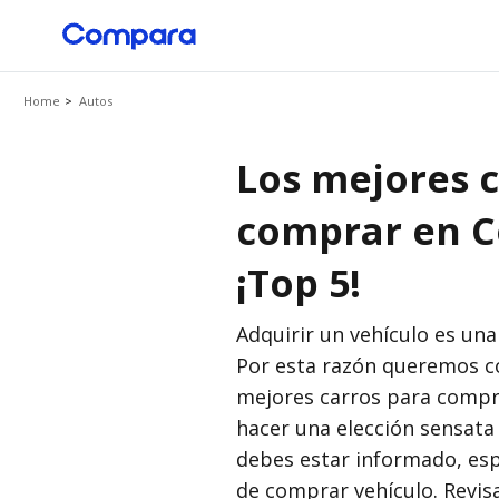
Home
Autos
VEHÍCULOS
CRÉDITOS
CATEGORÍ
Los mejores c
Seguro Todo Riesgo
Crédito Hipotecario
Auto
comprar en 
SOAT
Crédito de Vehículo
Viaje
¡Top 5!
Seguro Obligatorio de
Accidentes de Tránsito
Credito de Consumo
Finan
Adquirir un vehículo es una
Seguro para Motos
Por esta razón queremos co
Estilo
TARJETAS
mejores carros para compr
hacer una elección sensat
VIAJES
Otros
Tarjeta de Crédito
debes estar informado, esp
Seguro de Viaje
de comprar vehículo. Revi