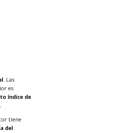
al
. Las
ior es
to índice de
.
or tiene
a del