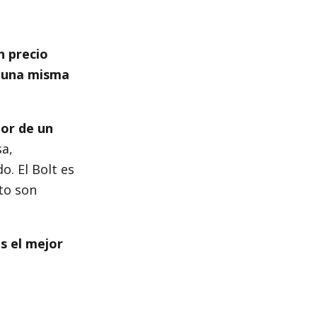
n precio
n una misma
dor de un
a,
o. El Bolt es
nto son
s el mejor