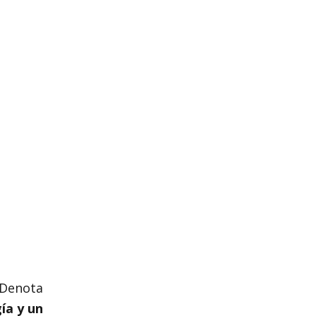
Denota
ía y un