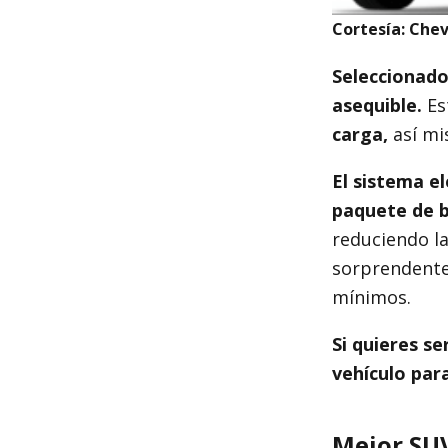
Cortesía: Chev
Seleccionado
asequible.
Es
carga,
así mi
El sistema e
paquete de b
reduciendo la
sorprendentem
mínimos.
Si quieres s
vehículo para
Mejor SU