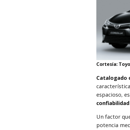
Cortesía: Toy
Catalogado c
característic
espacioso, e
confiabilida
Un factor qu
potencia med