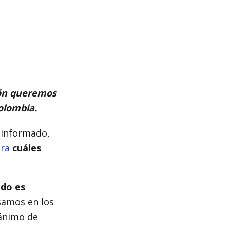
zón queremos
olombia.
 informado,
ra
cuáles
ado es
samos en los
ánimo de