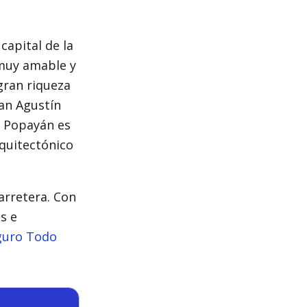
apital de la
 muy amable y
gran riqueza
San Agustín
, Popayán es
rquitectónico
arretera. Con
s e
guro Todo