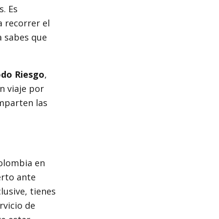
s. Es
 recorrer el
a sabes que
do Riesgo
,
n viaje por
omparten las
olombia en
erto ante
lusive, tienes
rvicio de