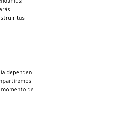
mendamos!
arás
struir tus
mbia dependen
ompartiremos
al momento de