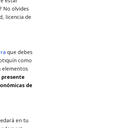
e estar
? No olvides
, licencia de
era
que debes
botiquín como
on elementos
 presente
conómicas de
edará en tu