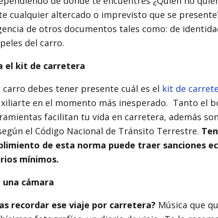
 dependiendo de dónde te encuentres ¿Quién no quier
e cualquier altercado o imprevisto que se presente
vigencia de otros documentos tales como: de identidad
peles del carro.
 el kit de carretera
n carro debes tener presente cuál es el
kit de carret
uxiliarte en el momento más inesperado. Tanto el 
rramientas facilitan tu vida en carretera, además s
según el Código Nacional de Tránsito Terrestre.
Ten
plimiento de esta norma puede traer sanciones e
arios mínimos.
 una cámara
s recordar ese viaje por carretera?
Música que qu