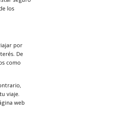
de los
iajar por
terés. De
sos como
ontrario,
u viaje.
página web