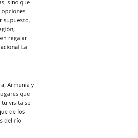
as, sino que
y opciones
r supuesto,
egión,
en regalar
Nacional La
ra, Armenia y
lugares que
tu visita se
que de los
 del río