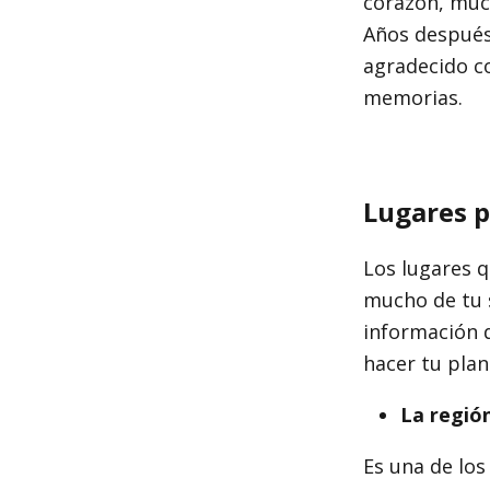
corazón, much
Años después
agradecido co
memorias.
Lugares p
Los lugares q
mucho de tu 
información 
hacer tu plan
La regió
Es una de los