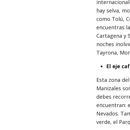
internacional
hay selva, mo
como Tolú, C
encuentras la
Cartagena y 
noches inolvi
Tayrona, Momp
El eje ca
Esta zona del
Manizales so
debes recorre
encuentran: e
Nevados. Tamb
verde, el Parq