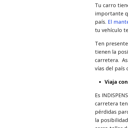
Tu carro tien
importante qu
país.
El mant
tu vehículo t
Ten presente
tienen la pos
carretera. As
vías del país 
Viaja con
Es INDISPENS
carretera te
pérdidas parc
la posibilida