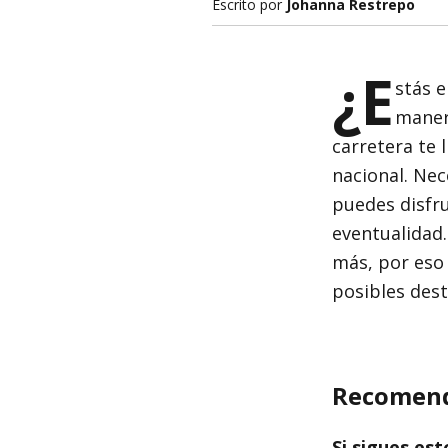
Escrito por
Johanna Restrepo
¿E
stás 
manera
carretera te l
nacional. Ne
puedes disfr
eventualidad
más, por eso
posibles dest
Recomenda
Si sigues est