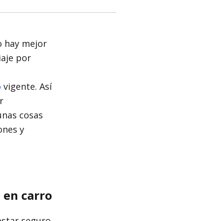
o hay mejor
iaje por
o
vigente. Así
r
unas cosas
ones y
 en carro
star seguro