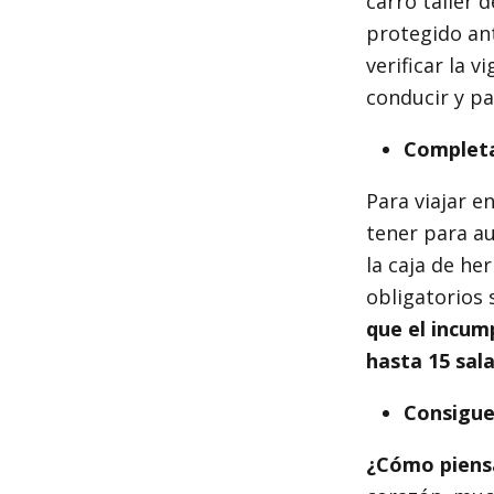
carro taller
protegido ant
verificar la 
conducir y pa
Completa
Para viajar e
tener para a
la caja de he
obligatorios 
que el incum
hasta 15 sal
Consigue
¿Cómo piensa