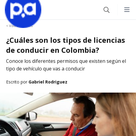
< Volver a Autos
Seguros
¿Cuáles son los tipos de licencias
Productos financieros
VEHÍCULOS
de conducir en Colombia?
Seguro Todo Riesgo
Conoce los diferentes permisos que existen según el
Blog
CRÉDITOS
tipo de vehículo que vas a conducir
SOAT
Crédito Hipotecario
Escrito por
Gabriel Rodriguez
CATEGORÍAS
Seguro Obligatorio de Accidentes de Tránsito
IR AL CENTRO DE AYUDA
Crédito de Vehículo
Autos
Seguro para Motos
Credito de Consumo
Viajes
VIAJES
TARJETAS
Seguro de Viaje
Finanzas