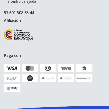
ir la centro de ayuda
Crédito Hipotecario
Otros destinos populares
57 601 508 85 44
Crédito de Consumo
Afiliación
Cuenta de ahorro
Seguro para Motos
Paga con