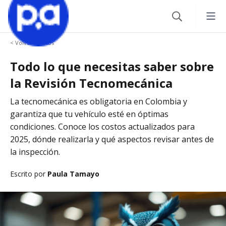
< Volver a Autos
Seguros
Todo lo que necesitas saber sobre
Productos financieros
VEHÍCULOS
la Revisión Tecnomecánica
Seguro Todo Riesgo
La tecnomecánica es obligatoria en Colombia y
Blog
CRÉDITOS
garantiza que tu vehículo esté en óptimas
condiciones. Conoce los costos actualizados para
SOAT
Crédito Hipotecario
2025, dónde realizarla y qué aspectos revisar antes de
CATEGORÍAS
Seguro Obligatorio de Accidentes de Tránsito
IR AL CENTRO DE AYUDA
la inspección.
Crédito de Vehículo
Autos
Seguro para Motos
Escrito por
Paula Tamayo
Credito de Consumo
Viajes
VIAJES
TARJETAS
Seguro de Viaje
Finanzas