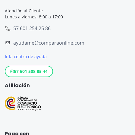
Seguro de Viaje
Seguro de Viaje Cruceros
Atención al Cliente
Lunes a viernes: 8:00 a 17:00
SOAT
Seguro de Viaje Europa
57 601 254 25 86
Tarjeta de Crédito
Seguro de Viaje España
ayudame@comparaonline.com
Crédito de Vehículo
Seguro de Viaje Estados Unidos
Ir la centro de ayuda
Crédito Hipotecario
Otros destinos populares
Crédito de Consumo
57 601 508 85 44
Cuenta de ahorro
Afiliación
Seguro para Motos
Paga con