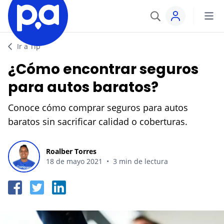
Crear cuenta
Seguros
Ir a Tip
Iniciar sesión
¿Cómo encontrar seguros
VEHÍCULOS
Productos financieros
para autos baratos?
Seguro Todo Riesgo
Conoce cómo comprar seguros para autos
CRÉDITOS
Blog
baratos sin sacrificar calidad o coberturas.
SOAT
Crédito Hipotecario
CATEGORÍAS
Seguro Obligatorio de Accidentes de Tránsito
IR AL CENTRO DE AYUDA
Roalber Torres
Crédito de Vehículo
Autos
18 de mayo 2021
•
3 min de lectura
Seguro para Motos
Credito de Consumo
Viajes
VIAJES
TARJETAS
Seguro de Viaje
Finanzas