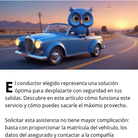
Tarjeta de Crédito
VIDA Y SALUD
Estilo de Vida
CUENTAS
Seguro de Vida
Otros temas
Cuenta de Ahorro
INFÓRMATE
INFÓRMATE
INFÓRMATE
¿Cómo funciona la
responsabilidad civil
¿Qué son y para qué sirven
Tarjetas de crédito para
extracontractual?
las señales de tránsito?
reportados: ¿Es posible?
E
l conductor elegido representa una solución
¿Qué es pérdida parcial en
Licencia de conducir para
¿Cuáles son los requisitos
seguros?
óptima para desplazarte con seguridad en tus
moto: requisitos y costos
para un crédito hipotecario?
salidas. Descubre en este artículo cómo funciona este
Tipos de vehículos: ¿Qué
Diferencia entre tarjeta de
servicio y cómo puedes sacarle el máximo provecho.
Tarjeta de crédito virtual
clases de carros existen?
crédito y débito: ¿Una o
¡Conócela!
muchas?
Solicitar esta asistencia no tiene mayor complicación:
¿Cómo, cuándo y dónde
¿Qué tipos de subsidio de
comprar el SOAT?
basta con proporcionar la matrícula del vehículo, los
10 consejos para comprar
vivienda existen en
por internet
datos del asegurado y contactar a la compañía
Colombia?