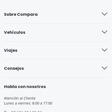
Sobre Compara
Quiénes somos
Vehículos
Trabaja con nosotros
Compañías de seguros
Viajes
Blog
Seguro cobertura full
Aseguradoras de viajes
Consejos
Seguro cobertura básica
Seguro de Viaje para Estudiantes
Seguro Todo Riesgo
Seguro de Viaje para Embarazadas
Habla con nosotros
Seguro de Viaje
Seguro de Viaje Cruceros
Atención al Cliente
Lunes a viernes: 8:00 a 17:00
SOAT
Seguro de Viaje Europa