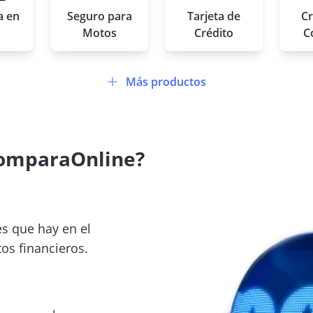
a en
Seguro para
Tarjeta de
Cr
Motos
Crédito
C
Crédito de Vehículo
Más productos
Cuenta
omparaOnline?
es que hay en el
os financieros.