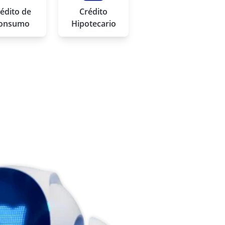
édito de
Crédito
onsumo
Hipotecario
 de Ahorro