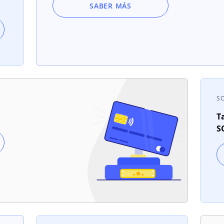
SABER MÁS
S
T
S