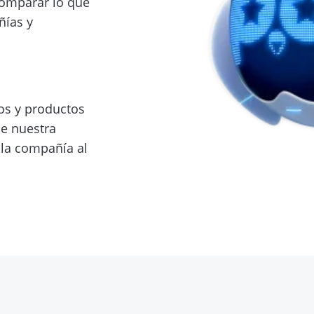
omparar lo que
ñías y
ros y productos
de nuestra
 la compañía al