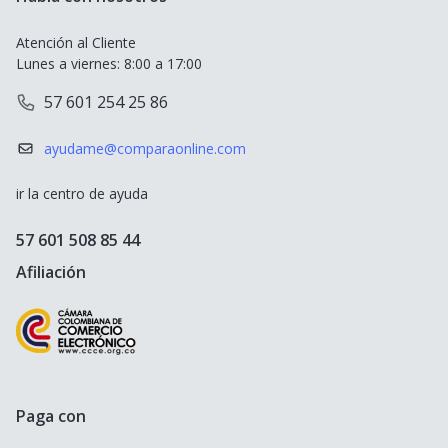
Seguro de Viaje
Seguro de Viaje Cruceros
Atención al Cliente
SOAT
Lunes a viernes: 8:00 a 17:00
Seguro de Viaje Europa
57 601 254 25 86
Tarjeta de Crédito
Seguro de Viaje España
ayudame@comparaonline.com
Crédito de Vehículo
Seguro de Viaje Estados Unidos
ir la centro de ayuda
Crédito Hipotecario
Otros destinos populares
57 601 508 85 44
Crédito de Consumo
Afiliación
Cuenta de ahorro
Seguro para Motos
Paga con