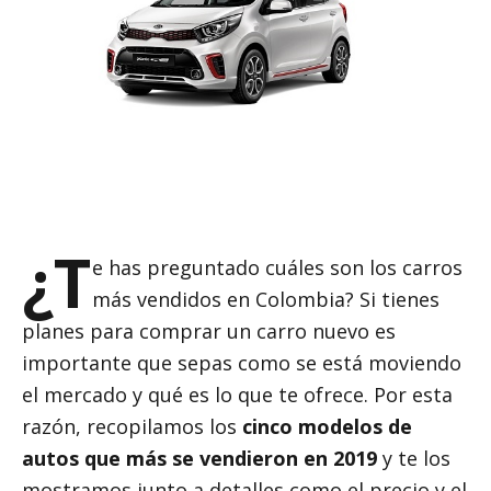
Tarjeta de Crédito
VIDA Y SALUD
Estilo de Vida
CUENTAS
Seguro de Vida
Otros temas
Cuenta de Ahorro
INFÓRMATE
INFÓRMATE
INFÓRMATE
¿Cómo funciona la
¿Qué son y para qué sirven las
responsabilidad civil
¿T
Tarjetas de crédito para
señales de tránsito?
extracontractual?
e has preguntado cuáles son los carros
reportados: ¿Es posible?
más vendidos en Colombia? Si tienes
Licencia de conducir para
¿Qué es pérdida parcial en
¿Cuáles son los requisitos
moto: requisitos y costos
seguros?
planes para comprar un carro nuevo es
para un crédito hipotecario?
importante que sepas como se está moviendo
Diferencia entre tarjeta de
Tipos de vehículos: ¿Qué
Tarjeta de crédito virtual
crédito y débito: ¿Una o
el mercado y qué es lo que te ofrece. Por esta
clases de carros existen?
¡Conócela!
muchas?
razón, recopilamos los
cinco modelos de
¿Cómo, cuándo y dónde
¿Qué tipos de subsidio de
autos que más se vendieron en 2019
y te los
10 consejos para comprar por
comprar el SOAT?
vivienda existen en Colombia?
internet
mostramos junto a detalles como el precio y el