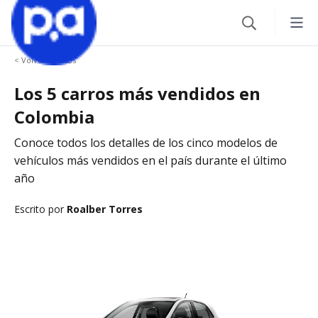
< Volver a Autos
Seguros
Los 5 carros más vendidos en
Productos financieros
VEHÍCULOS
Colombia
Seguro Todo Riesgo
Conoce todos los detalles de los cinco modelos de
Blog
CRÉDITOS
vehículos más vendidos en el país durante el último
año
SOAT
Crédito Hipotecario
CATEGORÍAS
Seguro Obligatorio de Accidentes de Tránsito
IR AL CENTRO DE AYUDA
Escrito por
Roalber Torres
Crédito de Vehículo
Autos
Seguro para Motos
Credito de Consumo
Viajes
VIAJES
TARJETAS
Seguro de Viaje
Finanzas