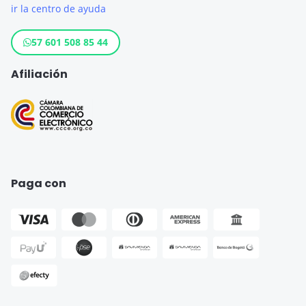
ir la centro de ayuda
Crédito Hipotecario
Otros destinos populares
Crédito de Consumo
57 601 508 85 44
Cuenta de ahorro
Afiliación
Seguro para Motos
Paga con