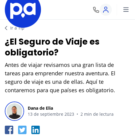
Crear cuenta
Seguros
Ir a Tip
Iniciar sesión
¿El Seguro de Viaje es
VEHÍCULOS
Productos financieros
obligatorio?
Seguro Todo Riesgo
Antes de viajar revisamos una gran lista de
CRÉDITOS
Blog
tareas para emprender nuestra aventura. El
SOAT
Crédito Hipotecario
seguro de viaje es una de ellas. Aquí te
CATEGORÍAS
Seguro Obligatorio de Accidentes de Tránsito
IR AL CENTRO DE AYUDA
contaremos para que países es obligatorio.
Crédito de Vehículo
Autos
Seguro para Motos
Dana de Elia
Credito de Consumo
Viajes
13 de septiembre 2023
•
2 min de lectura
VIAJES
TARJETAS
Seguro de Viaje
Finanzas