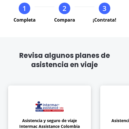
the
the
1
2
3
keyboard
keyboard
VER BLOG
shortcuts
shortcuts
Completa
Compara
¡Contrata!
for
for
changing
changing
dates.
dates.
Revisa algunos planes de
asistencia en viaje
Asistencia y seguro de viaje
Asistenci
Intermac Assistance Colombia