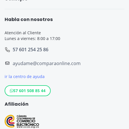
Seguro de Viaje para Estudiantes
Seguro Todo Riesgo
Seguro de Viaje para Embarazadas
Habla con nosotros
Seguro de Viaje
Seguro de Viaje Cruceros
Atención al Cliente
Lunes a viernes: 8:00 a 17:00
SOAT
Seguro de Viaje Europa
57 601 254 25 86
Tarjeta de Crédito
Seguro de Viaje España
ayudame@comparaonline.com
Crédito de Vehículo
Seguro de Viaje Estados Unidos
ir la centro de ayuda
Crédito Hipotecario
Otros destinos populares
Crédito de Consumo
57 601 508 85 44
Cuenta de ahorro
Afiliación
Seguro para Motos