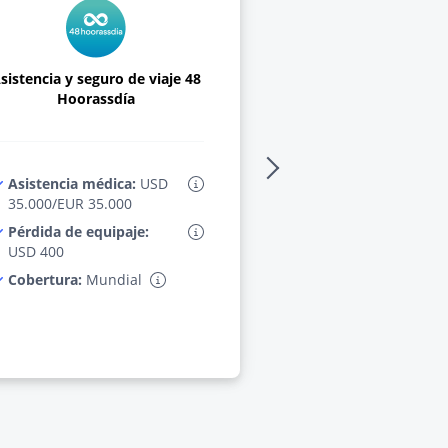
sistencia y seguro de viaje 48
Asistencia y seguro 
Hoorassdía
Hoorassdí
Asistencia médica:
USD
Asistencia médic
35.000/EUR 35.000
55.000
Pérdida de equipaje:
Pérdida de equipa
USD 400
USD $600
Cobertura:
Mundial
Cobertura:
Mundi