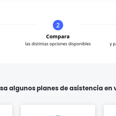
calend
and
select
a
2
date.
Press
Compara
the
questi
e
las distintas opciones disponibles
y 
mark
key
to
get
the
keybo
sa algunos planes de asistencia en 
shortc
for
chang
dates.