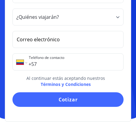
Tarjeta de Crédito
Navigate
Navigate
VIDA Y SALUD
Estilo de Vida
forward
backward
¿Quiénes viajarán?
CUENTAS
to
to
Seguro de Vida
Otros temas
interact
interact
Cuenta de Ahorro
with
with
Correo electrónico
the
the
INFÓRMATE
calendar
calendar
INFÓRMATE
INFÓRMATE
and
and
Teléfono de contacto
¿Cómo funciona la
select
responsabilidad civil
select
¿Qué son y para qué sirven
Tarjetas de crédito para
extracontractual?
las señales de tránsito?
a
a
reportados: ¿Es posible?
Al continuar estás aceptando nuestros
date.
date.
¿Qué es pérdida parcial en
Licencia de conducir para
Términos y Condiciones
Press
Press
¿Cuáles son los requisitos
seguros?
moto: requisitos y costos
para un crédito hipotecario?
the
the
Cotizar
question
Tipos de vehículos: ¿Qué
question
Diferencia entre tarjeta de
Tarjeta de crédito virtual
clases de carros existen?
crédito y débito: ¿Una o
mark
mark
¡Conócela!
muchas?
key
key
¿Cómo, cuándo y dónde
to
to
¿Qué tipos de subsidio de
comprar el SOAT?
10 consejos para comprar
vivienda existen en
get
get
por internet
Colombia?