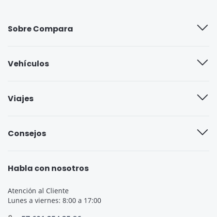
Sobre Compara
Quiénes somos
Vehículos
Trabaja con nosotros
Compañías de seguros
Viajes
Blog
Seguro cobertura full
Aseguradoras de viajes
Consejos
Seguro cobertura básica
Seguro de Viaje para Estudiantes
Seguro Todo Riesgo
Seguro de Viaje para Embarazadas
Habla con nosotros
Seguro de Viaje
Seguro de Viaje Cruceros
Atención al Cliente
Lunes a viernes: 8:00 a 17:00
SOAT
Seguro de Viaje Europa