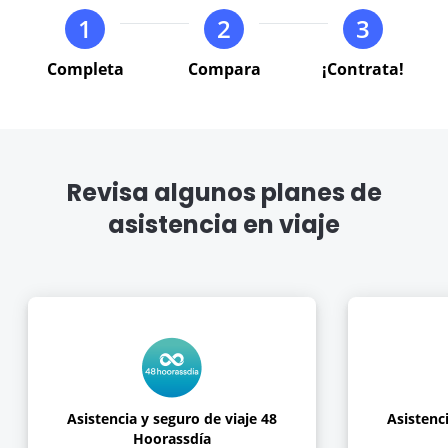
the
the
1
2
3
keyboard
keyboard
VER BLOG
shortcuts
shortcuts
Completa
Compara
¡Contrata!
for
for
changing
changing
dates.
dates.
Revisa algunos planes de
asistencia en viaje
Asistencia y seguro de viaje 48
Asistenci
Hoorassdía