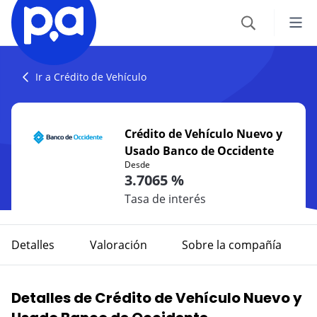
Seguros
Ir a Crédito de Vehículo
VEHÍCULOS
Productos financieros
Crédito de Vehículo Nuevo y
Seguro Todo Riesgo
Usado Banco de Occidente
CRÉDITOS
Blog
Desde
SOAT
3.7065 %
Crédito Hipotecario
CATEGORÍAS
Seguro Obligatorio de Accidentes de Tránsito
Tasa de interés
IR AL CENTRO DE AYUDA
Crédito de Vehículo
Autos
Seguro para Motos
Detalles
Valoración
Sobre la compañía
Credito de Consumo
Viajes
VIAJES
Detalles de Crédito de Vehículo Nuevo y
TARJETAS
Seguro de Viaje
Finanzas