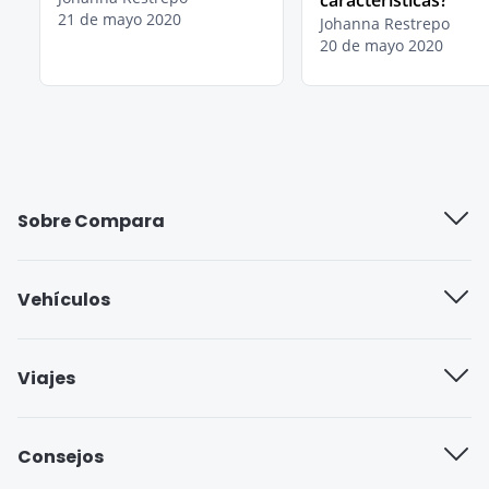
características?
21 de mayo 2020
Johanna Restrepo
20 de mayo 2020
Sobre Compara
Quiénes somos
Vehículos
Trabaja con nosotros
Compañías de seguros
Viajes
Blog
Seguro cobertura full
Aseguradoras de viajes
Consejos
Seguro cobertura básica
Seguro de Viaje para Estudiantes