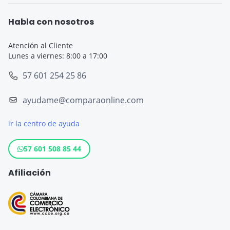
Seguro Todo Riesgo
Seguro de Viaje para Embarazadas
Habla con nosotros
Seguro de Viaje
Seguro de Viaje Cruceros
Atención al Cliente
Lunes a viernes: 8:00 a 17:00
SOAT
Seguro de Viaje Europa
57 601 254 25 86
Tarjeta de Crédito
Seguro de Viaje España
ayudame@comparaonline.com
Crédito de Vehículo
Seguro de Viaje Estados Unidos
ir la centro de ayuda
Crédito Hipotecario
Otros destinos populares
Crédito de Consumo
57 601 508 85 44
Cuenta de ahorro
Afiliación
Seguro para Motos