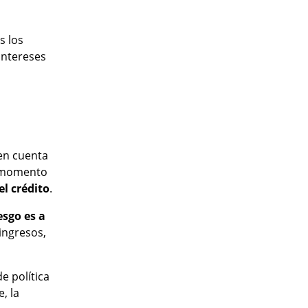
s los
intereses
 en cuenta
un momento
el crédito
.
esgo es a
ingresos,
de política
, la