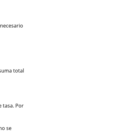
 necesario
suma total
e tasa. Por
mo se