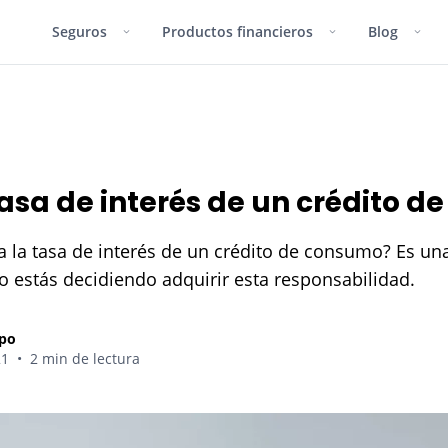
Seguros
Productos financieros
Blog
AS
VIDA Y SALUD
CUENTAS
INFÓRMATE
INFÓRMAT
INFÓRMAT
Seguro de Vida
Cuenta de Ahorro
¿Qué son y para q
las señales de trá
tasa de interés de un crédito 
Licencia de condu
 la tasa de interés de un crédito de consumo? Es un
moto: requisitos y
zas
 estás decidiendo adquirir esta responsabilidad.
Diferencia entre t
crédito y débito: 
 de Vida
muchas?
epo
21
•
2 min de lectura
10 consejos para
 temas
por internet