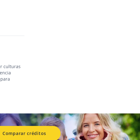
r culturas
iencia
 para
Comparar créditos