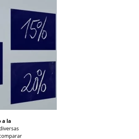
 a la
 diversas
o comparar