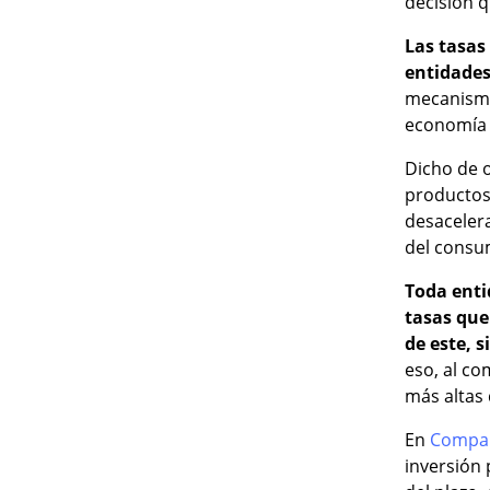
decisión q
Las tasas
entidades
mecanismo 
economía 
Dicho de o
productos 
desacelera
del consum
Toda enti
tasas que 
de este, s
eso, al co
más altas 
En
Compa
inversión 