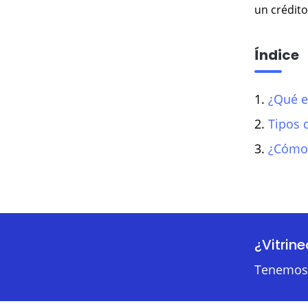
un crédito
Índice
1.
¿Qué e
2.
Tipos 
3.
¿Cómo 
¿Vitrin
Tenemos 