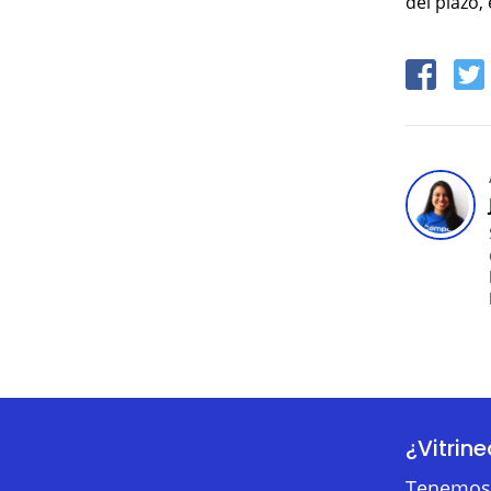
del plazo,
¿Vitrin
Tenemos 