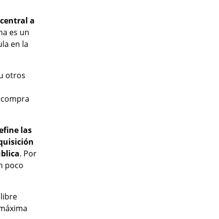
central a
rma es un
la en la
u otros
e compra
fine las
dquisición
ública
. Por
un poco
libre
n máxima