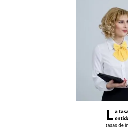
L
a tas
entid
tasas de 