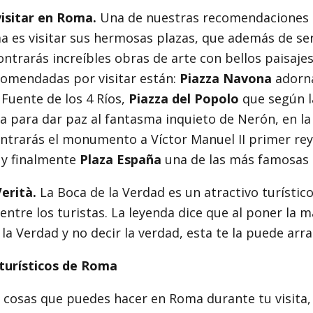
visitar en Roma.
Una de nuestras recomendaciones
 es visitar sus hermosas plazas, que además de ser
ontrarás increíbles obras de arte con bellos paisaje
comendadas por visitar están:
Piazza Navona
adorn
 Fuente de los 4 Ríos,
Piazza del Popolo
que según l
a para dar paz al fantasma inquieto de Nerón, en l
ntrarás el monumento a Víctor Manuel II primer rey 
n y finalmente
Plaza España
una de las más famosas
erità.
La Boca de la Verdad es un atractivo turísti
ntre los turistas. La leyenda dice que al poner la 
 la Verdad y no decir la verdad, esta te la puede arra
turísticos de Roma
 cosas que puedes hacer en Roma durante tu visita,