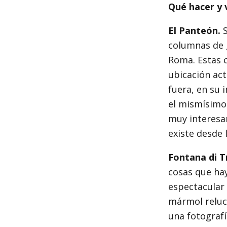
Qué hacer y 
El Panteón.
columnas de g
Roma. Estas 
ubicación act
fuera, en su 
el mismísimo
muy interesan
existe desde 
Fontana di T
cosas que hay
espectacular 
mármol reluci
una fotograf