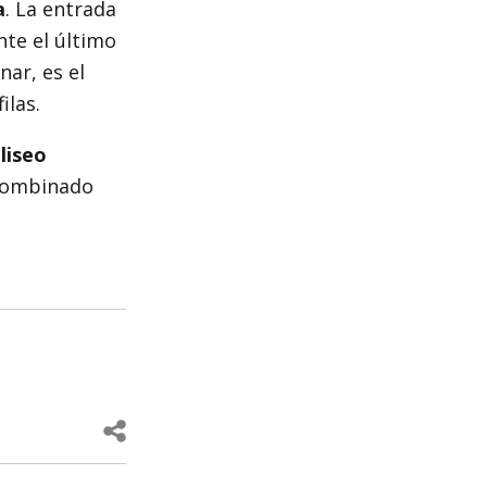
a
. La entrada
nte el último
ar, es el
ilas.
liseo
combinado