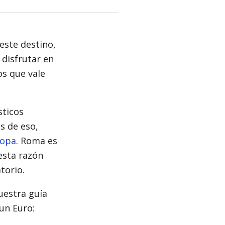
este destino,
disfrutar en
os que vale
sticos
s de eso,
ropa
. Roma es
 esta razón
torio.
uestra guía
un Euro: