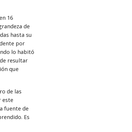
en 16
 grandeza de
das hasta su
ndente por
ando lo habitó
de resultar
ción que
ro de las
r este
da fuente de
prendido. Es