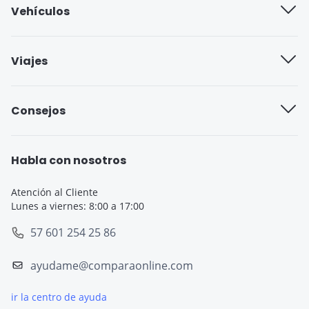
Vehículos
Trabaja con nosotros
Compañías de seguros
Viajes
Blog
Seguro cobertura full
Aseguradoras de viajes
Consejos
Seguro cobertura básica
Seguro de Viaje para Estudiantes
Seguro Todo Riesgo
Seguro de Viaje para Embarazadas
Habla con nosotros
Seguro de Viaje
Seguro de Viaje Cruceros
Atención al Cliente
Lunes a viernes: 8:00 a 17:00
SOAT
Seguro de Viaje Europa
57 601 254 25 86
Tarjeta de Crédito
Seguro de Viaje España
ayudame@comparaonline.com
Crédito de Vehículo
Seguro de Viaje Estados Unidos
ir la centro de ayuda
Crédito Hipotecario