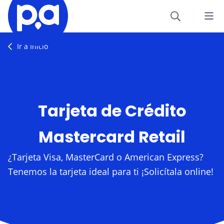
Seguros
Ir a Inicio
VEHÍCULOS
Productos financieros
Seguro Todo Riesgo
Tarjeta de Crédito
CRÉDITOS
Blog
SOAT
Crédito Hipotecario
Mastercard Retail
CATEGORÍAS
Seguro Obligatorio de Accidentes de Tránsito
IR AL CENTRO DE AYUDA
Crédito de Vehículo
¿Tarjeta Visa, MasterCard o American Express?
Autos
Seguro para Motos
Tenemos la tarjeta ideal para ti ¡Solicítala online!
Credito de Consumo
Viajes
VIAJES
TARJETAS
Seguro de Viaje
Finanzas