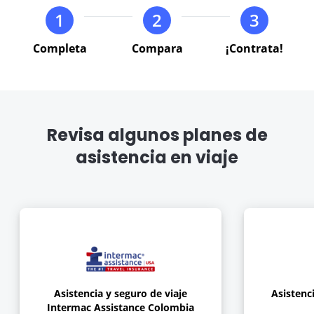
the
the
1
2
3
keyboard
keyboard
VER BLOG
shortcuts
shortcuts
Completa
Compara
¡Contrata!
for
for
changing
changing
dates.
dates.
Revisa algunos planes de
asistencia en viaje
Asistencia y seguro de viaje
Asistenci
Intermac Assistance Colombia