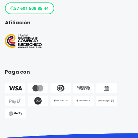
Crédito de Consumo
57 601 508 85 44
Cuenta de ahorro
Afiliación
Seguro para Motos
Paga con