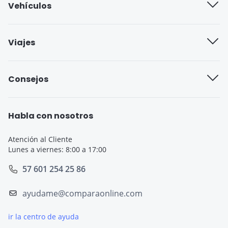
Vehículos
Trabaja con nosotros
Compañías de seguros
Viajes
Blog
Seguro cobertura full
Aseguradoras de viajes
Consejos
Seguro cobertura básica
Seguro de Viaje para Estudiantes
Seguro Todo Riesgo
Seguro de Viaje para Embarazadas
Habla con nosotros
Seguro de Viaje
Seguro de Viaje Cruceros
Atención al Cliente
Lunes a viernes: 8:00 a 17:00
SOAT
Seguro de Viaje Europa
57 601 254 25 86
Tarjeta de Crédito
Seguro de Viaje España
ayudame@comparaonline.com
Crédito de Vehículo
Seguro de Viaje Estados Unidos
ir la centro de ayuda
Crédito Hipotecario
Otros destinos populares