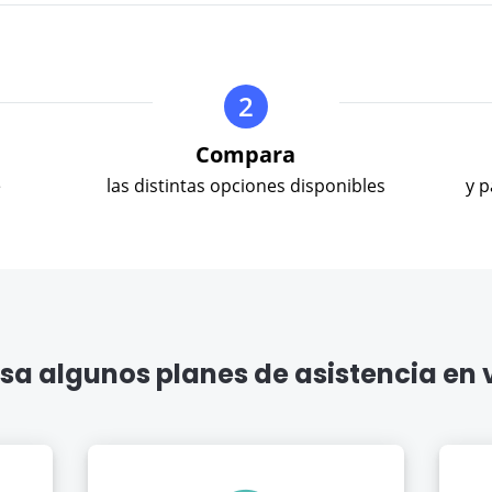
calend
and
select
a
2
date.
Press
Compara
the
questi
e
las distintas opciones disponibles
y 
mark
key
to
get
the
keybo
sa algunos planes de asistencia en 
shortc
for
chang
dates.