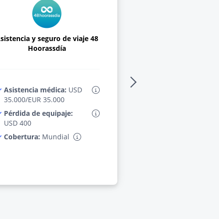
sistencia y seguro de viaje 48
Asistencia y segur
Hoorassdía
Atrio Colom
Asistencia médica:
USD
Asistencia médic
35.000/EUR 35.000
$5.000
Pérdida de equipaje:
Pérdida de equipa
USD 400
USD $250
Cobertura:
Mundial
Cobertura:
Mundi