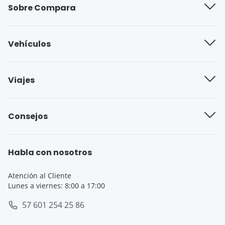
Sobre Compara
Quiénes somos
Vehículos
Trabaja con nosotros
Compañías de seguros
Viajes
Blog
Seguro cobertura full
Aseguradoras de viajes
Consejos
Seguro cobertura básica
Seguro de Viaje para Estudiantes
Seguro Todo Riesgo
Seguro de Viaje para Embarazadas
Habla con nosotros
Seguro de Viaje
Seguro de Viaje Cruceros
Atención al Cliente
Lunes a viernes: 8:00 a 17:00
SOAT
Seguro de Viaje Europa
57 601 254 25 86
Tarjeta de Crédito
Seguro de Viaje España