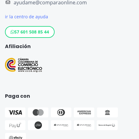
ayudame@comparaonline.com
Crédito de Vehículo
Seguro de Viaje Estados Unidos
ir la centro de ayuda
Crédito Hipotecario
Otros destinos populares
Crédito de Consumo
57 601 508 85 44
Cuenta de ahorro
Afiliación
Seguro para Motos
Paga con