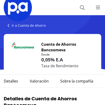
Seguros
Ir a Cuenta de Ahorro
VEHÍCULOS
Productos financieros
Cuenta de Ahorros
Seguro Todo Riesgo
Bancoomeva
CRÉDITOS
Blog
Desde
SOAT
0,05% E.A
Crédito Hipotecario
CATEGORÍAS
Seguro Obligatorio de Accidentes de Tránsito
Tasa de Rendimiento
IR AL CENTRO DE AYUDA
Crédito de Vehículo
Autos
Seguro para Motos
Detalles
Valoración
Sobre la compañía
Credito de Consumo
Viajes
VIAJES
Detalles de Cuenta de Ahorros
TARJETAS
Seguro de Viaje
Finanzas