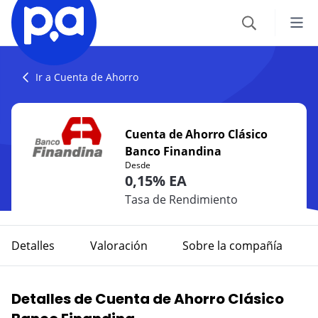
Seguros
Ir a Cuenta de Ahorro
VEHÍCULOS
Productos financieros
Cuenta de Ahorro Clásico
Seguro Todo Riesgo
Banco Finandina
CRÉDITOS
Blog
Desde
SOAT
0,15% EA
Crédito Hipotecario
CATEGORÍAS
Seguro Obligatorio de Accidentes de Tránsito
Tasa de Rendimiento
IR AL CENTRO DE AYUDA
Crédito de Vehículo
Autos
Seguro para Motos
Detalles
Valoración
Sobre la compañía
Credito de Consumo
Viajes
VIAJES
Detalles de Cuenta de Ahorro Clásico
TARJETAS
Seguro de Viaje
Finanzas