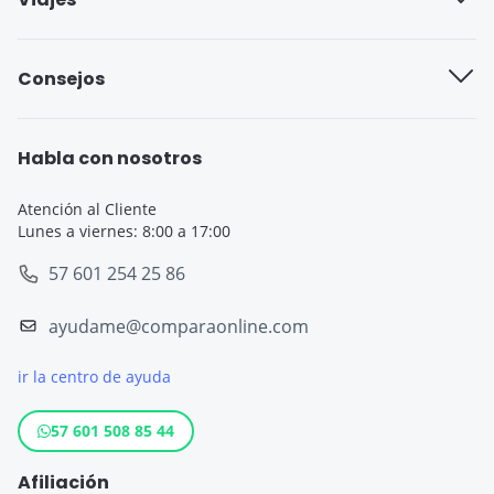
Seguro cobertura full
Aseguradoras de viajes
Consejos
Seguro cobertura básica
Seguro de Viaje para Estudiantes
Seguro Todo Riesgo
Seguro de Viaje para Embarazadas
Habla con nosotros
Seguro de Viaje
Seguro de Viaje Cruceros
Atención al Cliente
Lunes a viernes: 8:00 a 17:00
SOAT
Seguro de Viaje Europa
57 601 254 25 86
Tarjeta de Crédito
Seguro de Viaje España
ayudame@comparaonline.com
Crédito de Vehículo
Seguro de Viaje Estados Unidos
ir la centro de ayuda
Crédito Hipotecario
Otros destinos populares
Crédito de Consumo
57 601 508 85 44
Cuenta de ahorro
Afiliación