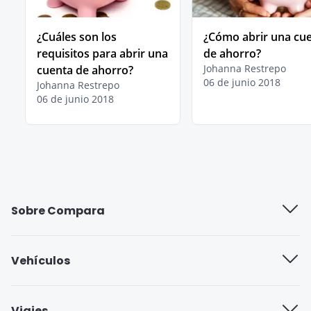
¿Cuáles son los
¿Cómo abrir una cu
requisitos para abrir una
de ahorro?
Johanna Restrepo
cuenta de ahorro?
06 de junio 2018
Johanna Restrepo
06 de junio 2018
Sobre Compara
Quiénes somos
Vehículos
Trabaja con nosotros
Compañías de seguros
Viajes
Blog