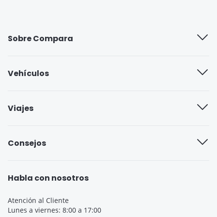
Sobre Compara
Quiénes somos
Vehículos
Trabaja con nosotros
Compañías de seguros
Viajes
Blog
Seguro cobertura full
Aseguradoras de viajes
Consejos
Seguro cobertura básica
Seguro de Viaje para Estudiantes
Seguro Todo Riesgo
Seguro de Viaje para Embarazadas
Habla con nosotros
Seguro de Viaje
Seguro de Viaje Cruceros
Atención al Cliente
Lunes a viernes: 8:00 a 17:00
SOAT