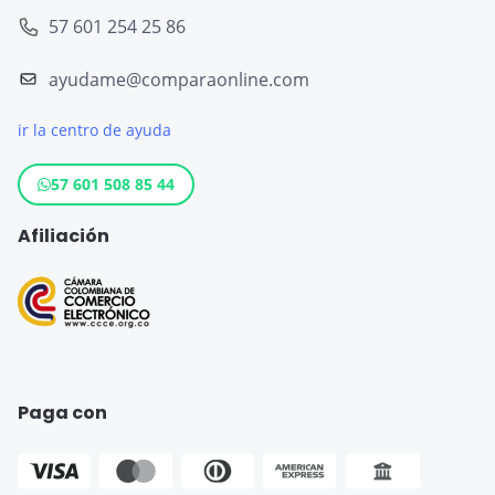
Seguro de Viaje Europa
57 601 254 25 86
Tarjeta de Crédito
Seguro de Viaje España
ayudame@comparaonline.com
Crédito de Vehículo
Seguro de Viaje Estados Unidos
ir la centro de ayuda
Crédito Hipotecario
Otros destinos populares
Crédito de Consumo
57 601 508 85 44
Cuenta de ahorro
Afiliación
Seguro para Motos
Paga con