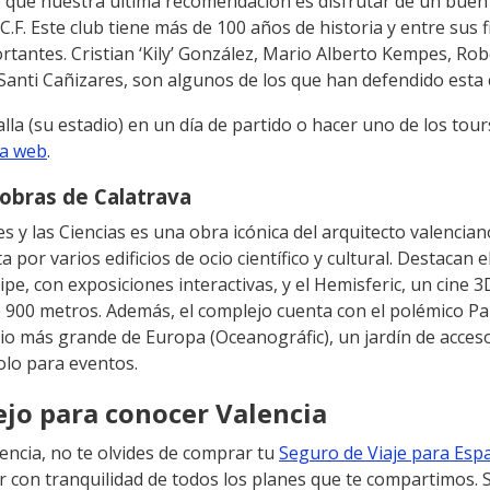
to que nuestra última recomendación es disfrutar de un bue
 C.F. Este club tiene más de 100 años de historia y entre sus f
tantes. Cristian ‘Kily’ González, Mario Alberto Kempes, Rob
 Santi Cañizares, son algunos de los que han defendido esta
lla (su estadio) en un día de partido o hacer uno de los tour
a web
.
 obras de Calatrava
es y las Ciencias es una obra icónica del arquitecto valencia
 por varios edificios de ocio científico y cultural. Destacan 
lipe, con exposiciones interactivas, y el Hemisferic, un cine 
 900 metros. Además, el complejo cuenta con el polémico Pal
rio más grande de Europa (Oceanográfic), un jardín de acceso
solo para eventos.
jo para conocer Valencia
lencia, no te olvides de comprar tu
Seguro de Viaje para Esp
r con tranquilidad de todos los planes que te compartimos. S