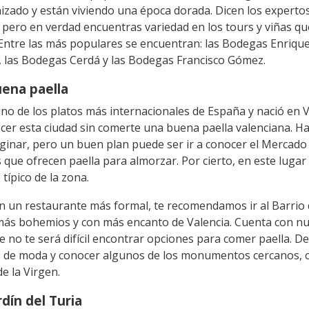
zado y están viviendo una época dorada. Dicen los experto
, pero en verdad encuentras variedad en los tours y viñas q
. Entre las más populares se encuentran: las Bodegas Enriqu
 las Bodegas Cerdá y las Bodegas Francisco Gómez.
ena paella
o de los platos más internacionales de España y nació en V
er esta ciudad sin comerte una buena paella valenciana. H
inar, pero un buen plan puede ser ir a conocer el Mercado 
s que ofrecen paella para almorzar. Por cierto, en este luga
 típico de la zona.
en un restaurante más formal, te recomendamos ir al Barrio 
 más bohemios y con más encanto de Valencia. Cuenta con n
e no te será difícil encontrar opciones para comer paella. 
s de moda y conocer algunos de los monumentos cercanos, 
de la Virgen.
rdín del Turia