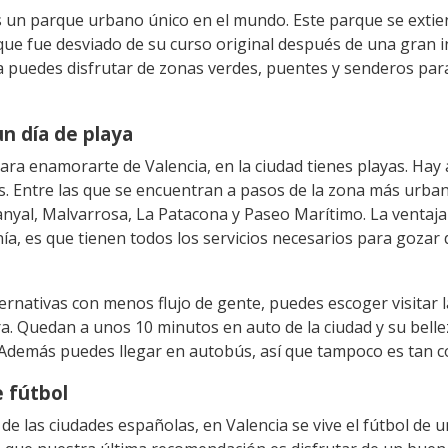
es un parque urbano único en el mundo. Este parque se extien
, que fue desviado de su curso original después de una gran 
ria puedes disfrutar de zonas verdes, puentes y senderos pa
un día de playa
 para enamorarte de Valencia, en la ciudad tienes playas. Hay
os. Entre las que se encuentran a pasos de la zona más urban
nyal, Malvarrosa, La Patacona y Paseo Marítimo. La ventaja 
ía, es que tienen todos los servicios necesarios para gozar
ternativas con menos flujo de gente, puedes escoger visitar 
a. Quedan a unos 10 minutos en auto de la ciudad y su belle
 Además puedes llegar en autobús, así que tampoco es tan 
e fútbol
de las ciudades españolas, en Valencia se vive el fútbol de