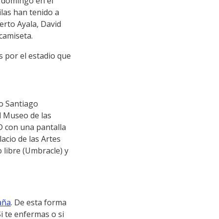
n domingo en el
ilas han tenido a
erto Ayala, David
 camiseta.
s por el estadio que
no Santiago
el Museo de las
3D con una pantalla
acio de las Artes
 libre (Umbracle) y
aña
. De esta forma
i te enfermas o si