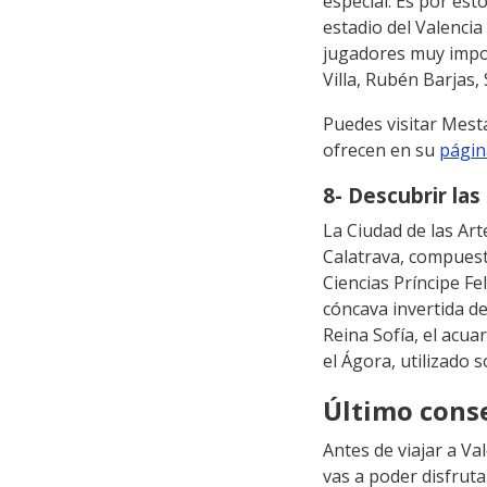
especial. Es por es
estadio del Valencia
jugadores muy impor
Villa, Rubén Barjas,
Puedes visitar Mesta
ofrecen en su
págin
8- Descubrir las
La Ciudad de las Art
Calatrava, compuesta
Ciencias Príncipe Fe
cóncava invertida de
Reina Sofía, el acua
el Ágora, utilizado 
Último conse
Antes de viajar a Va
vas a poder disfruta