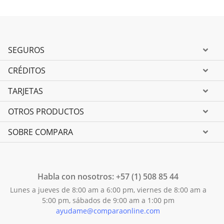
SEGUROS
CRÉDITOS
Seguro para Vehículos
TARJETAS
Asistencia y Seguro de Viaje
Crédito de Vehículo
OTROS PRODUCTOS
SOAT 2026
Crédito de Consumo
Tarjeta de crédito Visa
Seguro de Vida
SOBRE COMPARA
Crédito Hipotecario
Tarjeta de crédito Mastercard
Cuenta de Ahorro
Tarjeta de crédito American Express
Quiénes somos
Trabaja con nosotros
Habla con nosotros: +57 (1) 508 85 44
Lunes a jueves de 8:00 am a 6:00 pm, viernes de 8:00 am a
Blog
5:00 pm, sábados de 9:00 am a 1:00 pm
ayudame@comparaonline.com
Términos legales